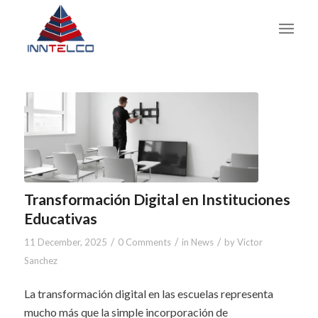
Transformación Digital en Instituciones
Educativas
/
/
/
11 December, 2025
0 Comments
in
News
by
Victor
Sanchez
La transformación digital en las escuelas representa
mucho más que la simple incorporación de