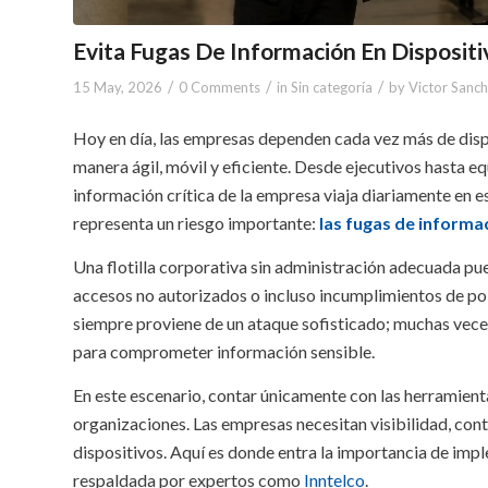
Evita Fugas De Información En Disposit
/
/
/
15 May, 2026
0 Comments
in
Sin categoría
by
Victor Sanc
Hoy en día, las empresas dependen cada vez más de dis
manera ágil, móvil y eficiente. Desde ejecutivos hasta eq
información crítica de la empresa viaja diariamente en 
representa un riesgo importante:
las fugas de informa
Una flotilla corporativa sin administración adecuada pu
accesos no autorizados o incluso incumplimientos de pol
siempre proviene de un ataque sofisticado; muchas vece
para comprometer información sensible.
En este escenario, contar únicamente con las herramient
organizaciones. Las empresas necesitan visibilidad, con
dispositivos. Aquí es donde entra la importancia de im
respaldada por expertos como
Inntelco
.